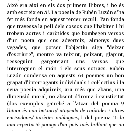
Això era així en els dos primers llibres, i ho és
amb escreix en
Ai
. La poesia de Rubén Luzón s’ha
fet més fonda en aquest tercer recull. Tan fonda
que travessa la pell dels cossos que l’habiten i hi
trobem aortes i caròtides que bombegen versos
d’un poeta que ens adverteix, almenys dues
vegades, que potser l’objectiu siga “deixar
d’escriure”, mentre va teixint, peixant, glapint,
resseguint, gargotejant uns versos que
interroguen el món, i els seus sotracs. Rubén
Luzón condensa en aquests 63 poemes un bon
grapat d’interrogants individuals i col·lectius i la
seua poesia adquireix, ara més que abans, una
dimensió moral, no absent d’ironia i causticitat
(dos exemples gairebé a l’atzar del poema 9
l’amor és una butxaca/ atapeïda de caròtides i altres
encisadores/ misèries anàlogues
; i del poema 11:
la
rara expectació poruga d’un país més brillant que no