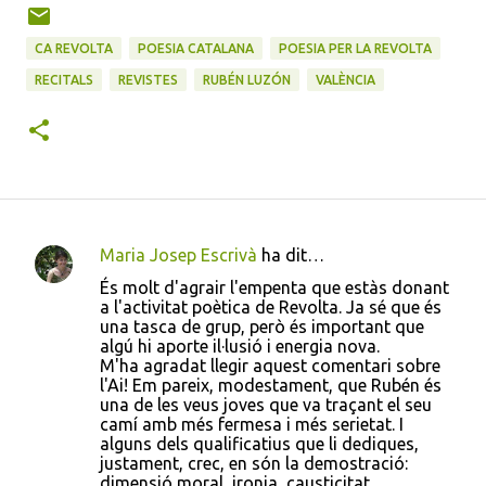
CA REVOLTA
POESIA CATALANA
POESIA PER LA REVOLTA
RECITALS
REVISTES
RUBÉN LUZÓN
VALÈNCIA
Maria Josep Escrivà
ha dit…
C
És molt d'agrair l'empenta que estàs donant
o
a l'activitat poètica de Revolta. Ja sé que és
una tasca de grup, però és important que
m
algú hi aporte il·lusió i energia nova.
e
M'ha agradat llegir aquest comentari sobre
l'Ai! Em pareix, modestament, que Rubén és
n
una de les veus joves que va traçant el seu
t
camí amb més fermesa i més serietat. I
alguns dels qualificatius que li dediques,
a
justament, crec, en són la demostració:
r
dimensió moral, ironia, causticitat,