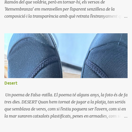
Ramón del que voldria, però en tornar-hi, els versos de
'Remembranza' em meravellen per l'aparent senzillesa de la
composició i la transparència amb què retrata l'estranyament que
comporta fer-se adult i canviar la mirada, o, més prompte,
l'enyorança de la innocència quan la veritat adulta ens resulta
terriblement decebedora. Remembranzas A Manuel Reina.
Recuerdo que cuando niño me parecía mi pueblo una blanca
maravilla, un mundo mágico, inmenso; las casas eran palacios y
catedrales los templos; y por las verdes campiñas iba yo siempre
contento, inundado de ventura al mirar el limpio cielo, celeste como
mi alma, como mi alma sereno, creyendo que el horizonte era de
la tierra el término. No veía en su ignorancia mi inocente
Desert
pensamiento, otro mundo más hermoso que aquel mundo de mi
pueblo; ¡qué blanco, qué blanco todo!, ¡todo qué grande, qué bello!
Un poema de Falsa-ratlla. El poema té alguns anys, la foto és de fa
Recuerdo también que un día en que r...
tres dies. DESERT Quan hem tornat de jugar a la platja, tan seriós
que semblava de veres, com si l’estiu poguera ser l’avern, com si en
la mar suraren catxalots plastificats, penes en armadies, com si el
que saben els teus ulls d’infant fora molt més que allò que
s’endevina, m’has dit: «Tinc un desert en les sabates». T’has