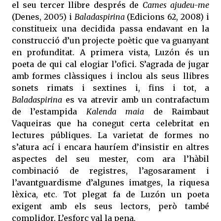
el seu tercer llibre després de
Cames ajudeu-me
(Denes, 2005) i
Baladaspirina
(Edicions 62, 2008) i
constitueix una decidida passa endavant en la
construcció d’un projecte poètic que va guanyant
en profunditat. A primera vista, Luzón és un
poeta de qui cal elogiar l’ofici. S’agrada de jugar
amb formes clàssiques i inclou als seus llibres
sonets rimats i sextines i, fins i tot, a
Baladaspirina
es va atrevir amb un contrafactum
de l’estampida
Kalenda maia
de Raimbaut
Vaqueiras que ha conegut certa celebritat en
lectures públiques. La varietat de formes no
s’atura ací i encara hauríem d’insistir en altres
aspectes del seu mester, com ara l’hàbil
combinació de registres, l’agosarament i
l’avantguardisme d’algunes imatges, la riquesa
lèxica, etc. Tot plegat fa de Luzón un poeta
exigent amb els seus lectors, però també
complidor. L’esforç val la pena.