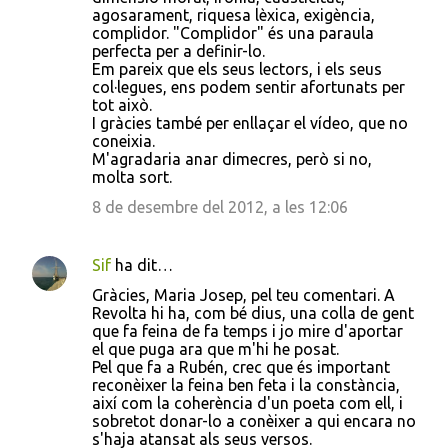
agosarament, riquesa lèxica, exigència,
i
complidor. "Complidor" és una paraula
s
perfecta per a definir-lo.
Em pareix que els seus lectors, i els seus
col·legues, ens podem sentir afortunats per
tot això.
I gràcies també per enllaçar el vídeo, que no
coneixia.
M'agradaria anar dimecres, però si no,
molta sort.
8 de desembre del 2012, a les 12:06
Sif
ha dit…
Gràcies, Maria Josep, pel teu comentari. A
Revolta hi ha, com bé dius, una colla de gent
que fa feina de fa temps i jo mire d'aportar
el que puga ara que m'hi he posat.
Pel que fa a Rubén, crec que és important
reconèixer la feina ben feta i la constància,
així com la coherència d'un poeta com ell, i
sobretot donar-lo a conèixer a qui encara no
s'haja atansat als seus versos.